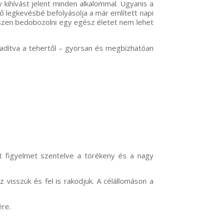
 kihívást jelent minden alkalommal. Ugyanis a
tő legkevésbé befolyásolja a már említett napi
hiszen bedobozolni egy egész életet nem lehet
badítva a tehertől – gyorsan és megbízhatóan
t figyelmet szentelve a törékeny és a nagy
 visszük és fel is rakodjuk. A célállomáson a
ére.