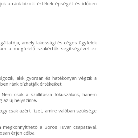
áljuk a ránk bízott értékek épségét és időben
gáltatója, amely lakossági és céges ügyfelek
t, ám a megfelelő szakértők segítségével ez
dolgozik, akik gyorsan és hatékonyan végzik a
kben ránk bízhatják értékeiket.
 Nem csak a szállításra fókuszálunk, hanem
 az új helyszínre.
 hogy csak azért fizet, amire valóban szüksége
n
megkönnyíthető a Boros Fuvar csapatával.
san érjen célba.