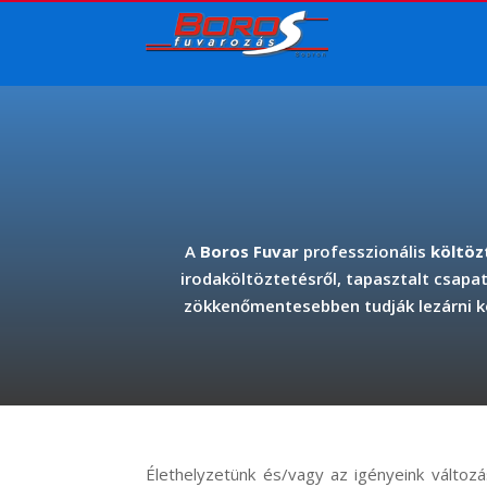
A
Boros Fuvar
professzionális
költöz
irodaköltöztetésről, tapasztalt csapa
zökkenőmentesebben tudják lezárni kö
Élethelyzetünk és/vagy az igényeink változ