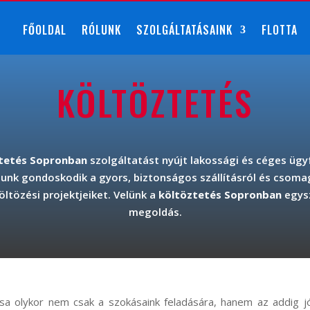
FŐOLDAL
RÓLUNK
SZOLGÁLTATÁSAINK
FLOTTA
KÖLTÖZTETÉS
tetés Sopronban
szolgáltatást nyújt lakossági és céges ügy
tunk gondoskodik a gyors, biztonságos szállításról és csomag
ltözési projektjeiket. Velünk a
költöztetés Sopronban
egysz
megoldás.
ása olykor nem csak a szokásaink feladására, hanem az addig jó