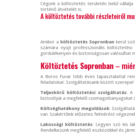
Cégünk a költöztetés területén belül vállalj
történő átvételét is.
A költöztetés további részleteiről m
Amikor a
költöztetés Sopronban
kerül sz
számára nyújt professzionális költöztetési
gördülékenyen és biztonságosan valósulhat 
Költöztetés Sopronban
– miér
A Boros Fuvar több éves tapasztalattal ren
feladatokat. Szolgáltatásaink között szerepel 
Teljeskörű költöztetési szolgáltatás
: A
biztosítjuk a megfelelő csomagolóanyagokat is
Költséghatékony megoldások
: Szolgáltat
van. Szakértőink előzetes felmérést végeznek
Lakossági költöztetés
: Legyen szó kis la
Rendelkezünk megfelelő eszközökkel és jármű