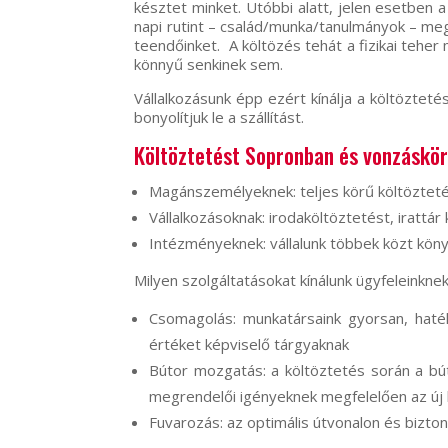
késztet minket. Utóbbi alatt, jelen esetben 
napi rutint – család/munka/tanulmányok – megs
teendőinket. A költözés tehát a fizikai tehe
könnyű senkinek sem.
Vállalkozásunk épp ezért kínálja a költözte
bonyolítjuk le a szállítást.
Költöztetést Sopronban és vonzáskör
Magánszemélyeknek: teljes körű költöztetés
Vállalkozásoknak: irodaköltöztetést, irattár 
Intézményeknek: vállalunk többek közt köny
Milyen szolgáltatásokat kínálunk ügyfeleinknek
Csomagolás: munkatársaink gyorsan, haté
értéket képviselő tárgyaknak
Bútor mozgatás: a költöztetés során a bút
megrendelői igényeknek megfelelően az új h
Fuvarozás: az optimális útvonalon és bizton