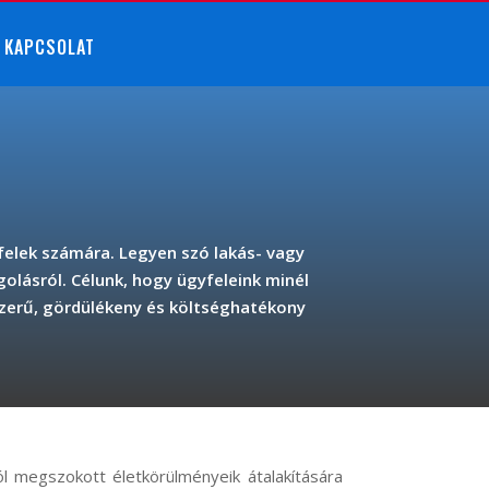
KAPCSOLAT
felek számára. Legyen szó lakás- vagy
olásról. Célunk, hogy ügyfeleink minél
erű, gördülékeny és költséghatékony
l megszokott életkörülményeik átalakítására