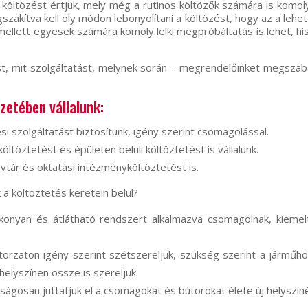
a költözést értjük, mely még a rutinos költözők számára is komoly
zakítva kell oly módon lebonyolítani a költözést, hogy az a lehe
r mellett egyesek számára komoly lelki megpróbáltatás is lehet, 
tést, mit szolgáltatást, melynek során – megrendelőinket megsza
zetében vállalunk:
i szolgáltatást biztosítunk, igény szerint csomagolással.
költöztetést és épületen belüli költöztetést is vállalunk.
vtár és oktatási intézményköltöztetést is.
 a költöztetés keretein belül?
konyan és átlátható rendszert alkalmazva csomagolnak, kiemel
orzaton igény szerint szétszereljük, szükség szerint a járműhöz
elyszínen össze is szereljük.
ságosan juttatjuk el a csomagokat és bútorokat élete új helyszín