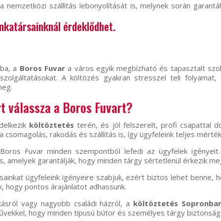
a a nemzetközi szállítás lebonyolítását is, melynek során garant
unkatársainknál érdeklődhet.
óba, a
Boros Fuvar
a város egyik megbízható és tapasztalt szol
 szolgáltatásokat. A költözés gyakran stresszel teli folyama
meg.
t válassza a Boros Fuvart?
delkezik
költöztetés
terén, és jól felszerelt, profi csapattal 
a csomagolás, rakodás és szállítás is, így ügyfeleink teljes mérté
 Boros Fuvar minden szempontból lefedi az ügyfelek igényeit.
, amelyek garantálják, hogy minden tárgy sértetlenül érkezik meg
ásainkat ügyfeleink igényeire szabjuk, ezért biztos lehet benne,
, hogy pontos árajánlatot adhassunk.
kásról vagy nagyobb családi házról, a
költöztetés Sopronba
vekkel, hogy minden típusú bútor és személyes tárgy biztonságo